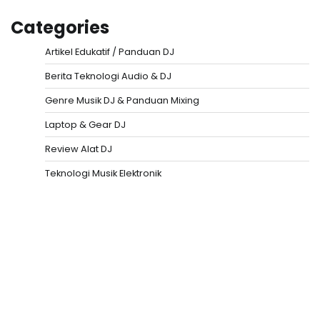
Categories
Artikel Edukatif / Panduan DJ
Berita Teknologi Audio & DJ
Genre Musik DJ & Panduan Mixing
Laptop & Gear DJ
Review Alat DJ
Teknologi Musik Elektronik
Situs Togel
Evohoki
https://evohkgames.bigcartel.com/
adiratoto
https://adiratotoresmi.carrd.co/
https://evohoki.carrd.co/