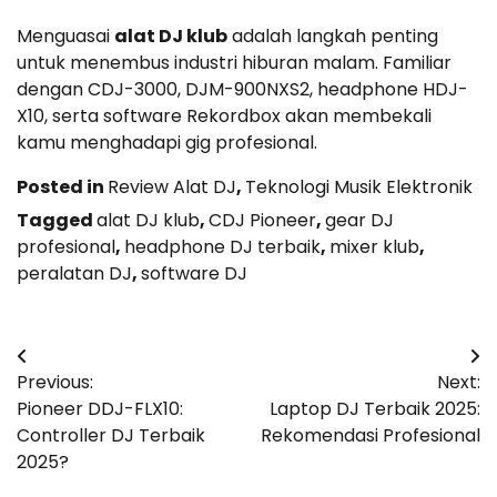
Menguasai
alat DJ klub
adalah langkah penting
untuk menembus industri hiburan malam. Familiar
dengan CDJ-3000, DJM-900NXS2, headphone HDJ-
X10, serta software Rekordbox akan membekali
kamu menghadapi gig profesional.
Posted in
Review Alat DJ
,
Teknologi Musik Elektronik
Tagged
alat DJ klub
,
CDJ Pioneer
,
gear DJ
profesional
,
headphone DJ terbaik
,
mixer klub
,
peralatan DJ
,
software DJ
Post
Previous:
Next:
navigation
Pioneer DDJ-FLX10:
Laptop DJ Terbaik 2025:
Controller DJ Terbaik
Rekomendasi Profesional
2025?