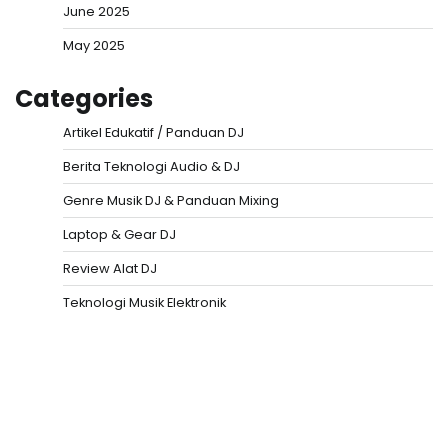
June 2025
May 2025
Categories
Artikel Edukatif / Panduan DJ
Berita Teknologi Audio & DJ
Genre Musik DJ & Panduan Mixing
Laptop & Gear DJ
Review Alat DJ
Teknologi Musik Elektronik
Situs Togel
Evohoki
https://evohkgames.bigcartel.com/
adiratoto
https://adiratotoresmi.carrd.co/
https://evohoki.carrd.co/