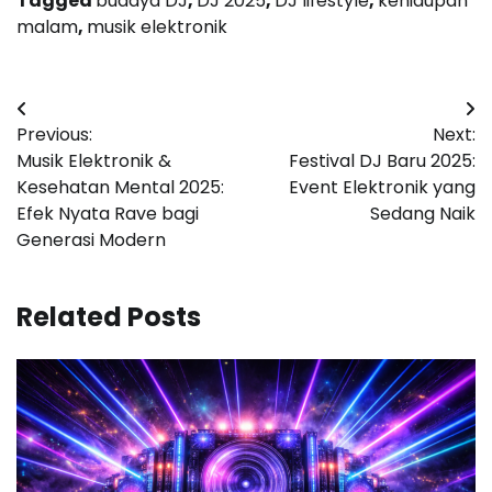
Tagged
budaya DJ
,
DJ 2025
,
DJ lifestyle
,
kehidupan
malam
,
musik elektronik
Post
Previous:
Next:
navigation
Musik Elektronik &
Festival DJ Baru 2025:
Kesehatan Mental 2025:
Event Elektronik yang
Efek Nyata Rave bagi
Sedang Naik
Generasi Modern
Related Posts