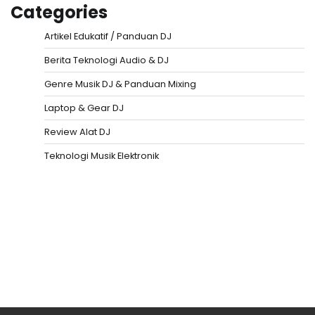
Categories
Artikel Edukatif / Panduan DJ
Berita Teknologi Audio & DJ
Genre Musik DJ & Panduan Mixing
Laptop & Gear DJ
Review Alat DJ
Teknologi Musik Elektronik
Situs Togel
Evohoki
https://evohkgames.bigcartel.com/
adiratoto
https://adiratotoresmi.carrd.co/
https://evohoki.carrd.co/