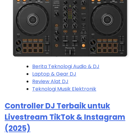
Berita Teknologi Audio & DJ
Laptop & Gear DJ
Review Alat DJ
Teknologi Musik Elektronik
Controller DJ Terbaik untuk
Livestream TikTok & Instagram
(2025)