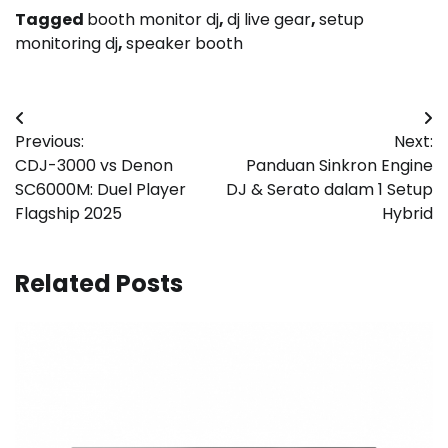
Tagged
booth monitor dj
,
dj live gear
,
setup
monitoring dj
,
speaker booth
Post
Previous:
Next:
navigation
CDJ-3000 vs Denon
Panduan Sinkron Engine
SC6000M: Duel Player
DJ & Serato dalam 1 Setup
Flagship 2025
Hybrid
Related Posts