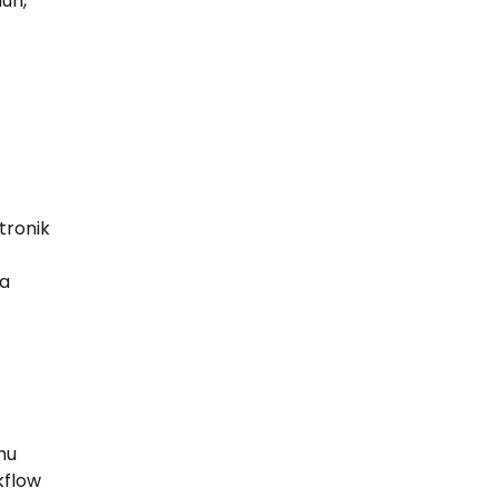
un,
tronik
pa
mu
kflow