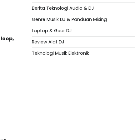
Berita Teknologi Audio & DJ
Genre Musik DJ & Panduan Mixing
Laptop & Gear DJ
 loop,
Review Alat DJ
Teknologi Musik Elektronik
Situs Togel
Evohoki
https://evohkgames.bigcartel.com/
adiratoto
https://adiratotoresmi.carrd.co/
https://evohoki.carrd.co/