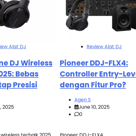
iew Alat DJ
Review Alat DJ
e DJ Wireless
Pioneer DDJ-FLX4:
025: Bebas
Controller Entry-Lev
tap Presisi
dengan Fitur Pro?
Agen S
, 2025
June 10, 2025
0
ireless terbaik 2025
Pioneer DDJ-FLX4