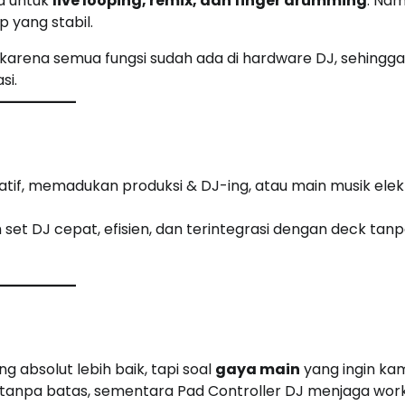
ma untuk
live looping, remix, dan finger drumming
. Nam
 yang stabil.
g karena semua fungsi sudah ada di hardware DJ, sehingga
si.
reatif, memadukan produksi & DJ-ing, atau main musik elek
 set DJ cepat, efisien, dan terintegrasi dengan deck tan
g absolut lebih baik, tapi soal
gaya main
yang ingin ka
tanpa batas, sementara Pad Controller DJ menjaga wor