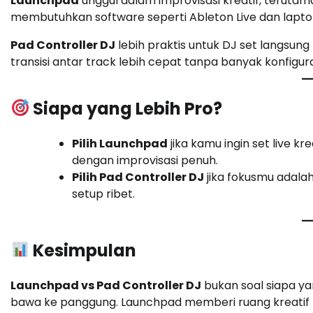
Launchpad
unggul dalam improvisasi kreatif, teruta
membutuhkan software seperti Ableton Live dan laptop
Pad Controller DJ
lebih praktis untuk DJ set langsun
transisi antar track lebih cepat tanpa banyak konfigura
Siapa yang Lebih Pro?
Pilih Launchpad
jika kamu ingin set live k
dengan improvisasi penuh.
Pilih Pad Controller DJ
jika fokusmu adalah
setup ribet.
Kesimpulan
Launchpad vs Pad Controller DJ
bukan soal siapa yan
bawa ke panggung. Launchpad memberi ruang kreatif 