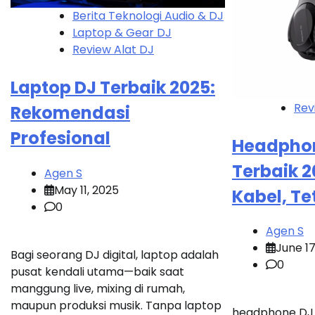
Berita Teknologi Audio & DJ
Laptop & Gear DJ
Review Alat DJ
Laptop DJ Terbaik 2025:
Rev
Rekomendasi
Profesional
Headphon
Terbaik 2
Agen S
May 11, 2025
Kabel, Te
0
Agen S
June 17
Bagi seorang DJ digital, laptop adalah
0
pusat kendali utama—baik saat
manggung live, mixing di rumah,
maupun produksi musik. Tanpa laptop
headphone DJ w