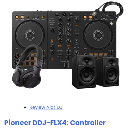
Review Alat DJ
Pioneer DDJ-FLX4: Controller