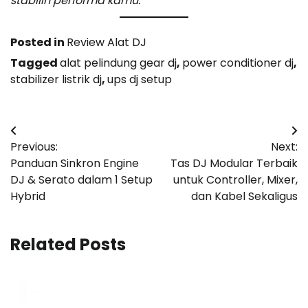
stabilin performa kamu.
Posted in
Review Alat DJ
Tagged
alat pelindung gear dj
,
power conditioner dj
,
stabilizer listrik dj
,
ups dj setup
Post
Previous:
Next:
navigation
Panduan Sinkron Engine
Tas DJ Modular Terbaik
DJ & Serato dalam 1 Setup
untuk Controller, Mixer,
Hybrid
dan Kabel Sekaligus
Related Posts