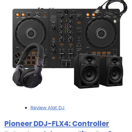
Review Alat DJ
Pioneer DDJ-FLX4: Controller