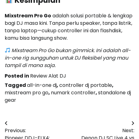
Kesimpulan
Mixstream Pro Go
adalah solusi portable & lengkap
bagi DJ masa kini. Tanpa perlu speaker, tanpa listrik,
tanpa laptop—cukup controller ini dan flashdisk,
kamu bisa langsung show.
Mixstream Pro Go bukan gimmick. Ini adalah all-
in-one rig sungguhan untuk DJ fleksibel yang mau
tampil di mana saja.
Posted in
Review Alat DJ
Tagged
all-in-one dj
,
controller dj portable
,
mixstream pro go
,
numark controller
,
standalone dj
gear
Post
Previous:
Next:
navigation
Pioneer DDJ-FLX4:
Denon DJ SC Live 4 vs