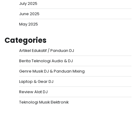
July 2025
June 2025
May 2025
Categories
Artikel Edukatif / Panduan DJ
Berita Teknologi Audio & DJ
Genre Musik DJ & Panduan Mixing
Laptop & Gear DJ
Review Alat DJ
Teknologi Musik Elektronik
Situs Togel
Evohoki
https://evohkgames.bigcartel.com/
adiratoto
https://adiratotoresmi.carrd.co/