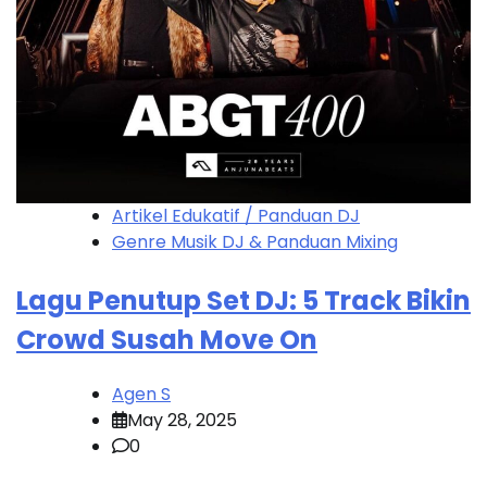
Artikel Edukatif / Panduan DJ
Genre Musik DJ & Panduan Mixing
Lagu Penutup Set DJ: 5 Track Bikin
Crowd Susah Move On
Agen S
May 28, 2025
0