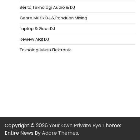
Berita Teknologi Audio & DJ
Genre Musik DJ & Panduan Mixing
Laptop & Gear DJ
Review Alat DJ
Teknologi Musik Elektronik
Situs Togel
Evohoki
https://evohkgames.bigcartel.com/
adiratoto
https://adiratotoresmi.carrd.co/
https://evohoki.carrd.co/
Copyright © 2026
Your Own Private Eye
Theme:
Entire News By
Adore Themes
.