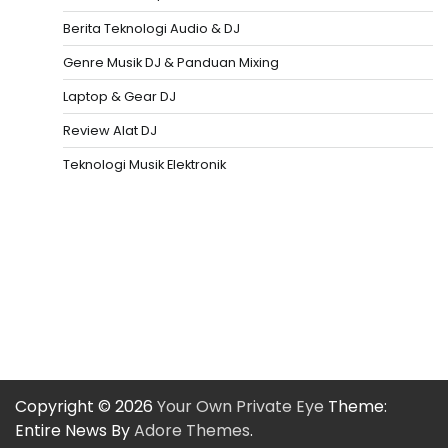
Berita Teknologi Audio & DJ
Genre Musik DJ & Panduan Mixing
Laptop & Gear DJ
Review Alat DJ
Teknologi Musik Elektronik
Situs Togel
Evohoki
https://evohkgames.bigcartel.com/
adiratoto
https://adiratotoresmi.carrd.co/
https://evohoki.carrd.co/
Copyright © 2026
Your Own Private Eye
Theme:
Entire News By
Adore Themes
.