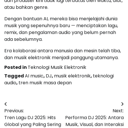
dan produser kini tidak lagi terbatas oleh waktu, alat,
atau bahkan genre.
Dengan bantuan AI, mereka bisa menjelajahi dunia
musik yang sepenuhnya baru — menciptakan lagu,
remix, dan pengalaman audio yang belum pernah
ada sebelumnya.
Era kolaborasi antara manusia dan mesin telah tiba,
dan musik elektronik menjadi panggung utamanya.
Posted in
Teknologi Musik Elektronik
Tagged
AI music
,
DJ
,
musik elektronik
,
teknologi
audio
,
tren musik masa depan
Post
Previous:
Next:
navigation
Tren Lagu DJ 2025: Hits
Performa DJ 2025: Antara
Global yang Paling Sering
Musik, Visual, dan Interaksi