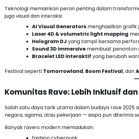
Teknologi memainkan peran penting dalam transformasi
juga visual dan interaksi:
AI Visual Generators
menghasilkan grafik 
Laser 4D & volumetric light mapping
menc
Hologram DJ
yang tampil bersama perfo
Sound 3D immersive
membuat penonton se
Bracelet LED interaktif
yang berubah warn
Festival seperti
Tomorrowland
,
Boom Festival
, dan
A
Komunitas Rave: Lebih Inklusif dan
Salah satu daya tarik utama dalam budaya rave 2025 a
negara, agama, atau pekerjaan — siapa pun diterima s
Banyak ravers modern memadukan:
fashion cyberpunk