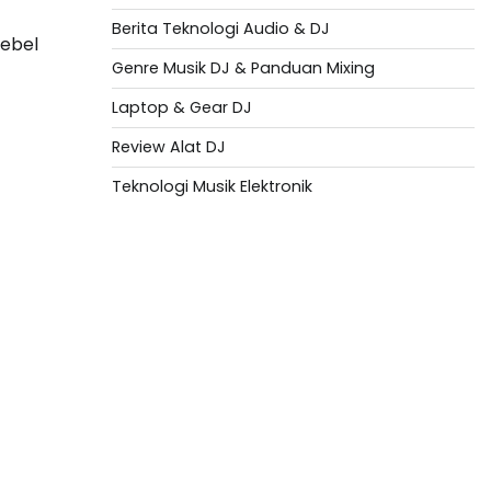
Berita Teknologi Audio & DJ
rebel
Genre Musik DJ & Panduan Mixing
Laptop & Gear DJ
Review Alat DJ
Teknologi Musik Elektronik
Situs Togel
Evohoki
https://evohkgames.bigcartel.com/
adiratoto
https://adiratotoresmi.carrd.co/
https://evohoki.carrd.co/