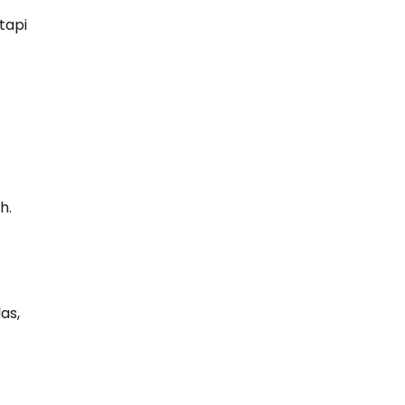
tapi
h.
as,