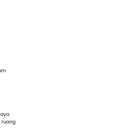
lam
daya
i ruang