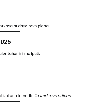
rkaya budaya rave global.
2025
er tahun ini meliputi:
tival untuk merilis
limited rave edition
.