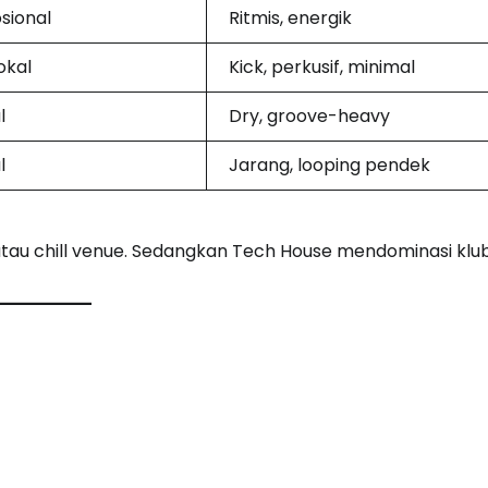
sional
Ritmis, energik
okal
Kick, perkusif, minimal
l
Dry, groove-heavy
l
Jarang, looping pendek
 atau chill venue. Sedangkan Tech House mendominasi klu