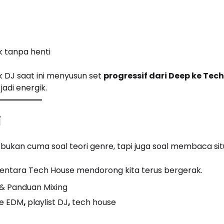
 tanpa henti
DJ saat ini menyusun set
progressif dari Deep ke Tech
adi energik.
i
bukan cuma soal teori genre, tapi juga soal membaca sit
ntara Tech House mendorong kita terus bergerak.
& Panduan Mixing
e EDM
,
playlist DJ
,
tech house