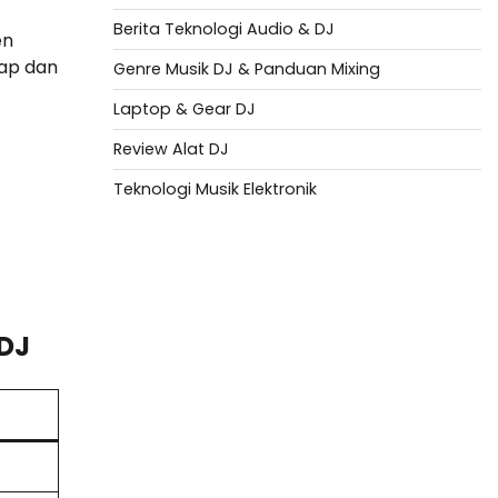
Berita Teknologi Audio & DJ
en
lap dan
Genre Musik DJ & Panduan Mixing
Laptop & Gear DJ
Review Alat DJ
Teknologi Musik Elektronik
Situs Togel
Evohoki
https://evohkgames.bigcartel.com/
adiratoto
https://adiratotoresmi.carrd.co/
https://evohoki.carrd.co/
 DJ