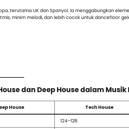
ropa, terutama UK dan Spanyol. Ia menggabungkan elem
 ritmis, minim melodi, dan lebih cocok untuk dancefloor ge
h House dan Deep House dalam Musik
eep House
Tech House
124–128