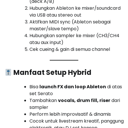
(deck A/B)
Hubungkan Ableton ke mixer/soundcard
via USB atau stereo out
Aktifkan MIDI sync (Ableton sebagai
master/slave tempo)
Hubungkan sampler ke mixer (CH3/CH4
atau aux input)
Cek cueing & gain di semua channel
Manfaat Setup Hybrid
Bisa
launch FX dan loop Ableton
di atas
set Serato
Tambahkan
vocals, drum fill, riser
dari
sampler
Perform lebih improvisatif & dinamis
Cocok untuk livestream kreatif, panggung
elektronik, atau DJ set konsep