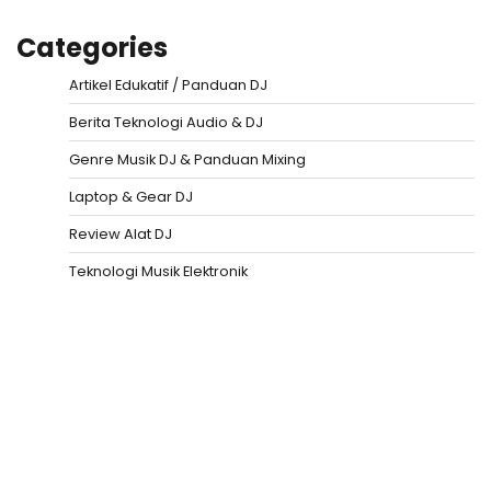
Categories
Artikel Edukatif / Panduan DJ
Berita Teknologi Audio & DJ
Genre Musik DJ & Panduan Mixing
Laptop & Gear DJ
Review Alat DJ
Teknologi Musik Elektronik
Situs Togel
Evohoki
https://evohkgames.bigcartel.com/
adiratoto
https://adiratotoresmi.carrd.co/
https://evohoki.carrd.co/