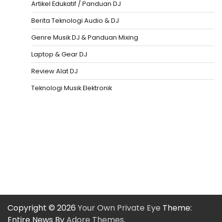
Artikel Edukatif / Panduan DJ
Berita Teknologi Audio & DJ
Genre Musik DJ & Panduan Mixing
Laptop & Gear DJ
Review Alat DJ
Teknologi Musik Elektronik
Situs Togel
Evohoki
https://evohkgames.bigcartel.com/
adiratoto
https://adiratotoresmi.carrd.co/
https://evohoki.carrd.co/
Copyright © 2026
Your Own Private Eye
Theme:
Entire News By
Adore Themes
.