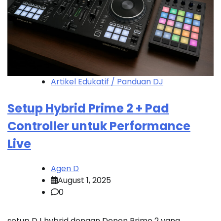
Artikel Edukatif / Panduan DJ
Setup Hybrid Prime 2 + Pad
Controller untuk Performance
Live
Agen D
August 1, 2025
0
setup DJ hybrid dengan Denon Prime 2 yang